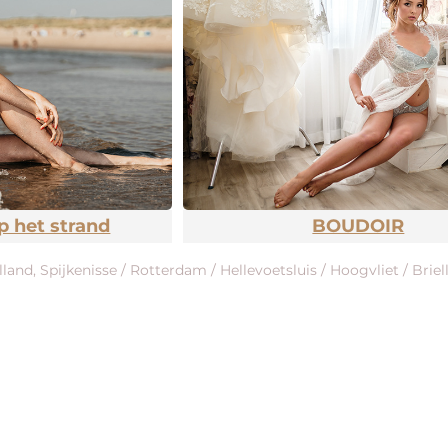
p het strand
BOUDOIR
lland, Spijkenisse / Rotterdam / Hellevoetsluis / Hoogvliet / B