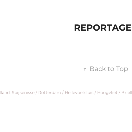
REPORTAGE
↑
Back to Top
lland, Spijkenisse / Rotterdam / Hellevoetsluis / Hoogvliet / B