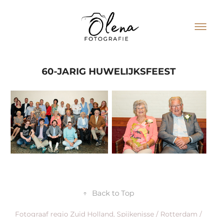
60-JARIG HUWELIJKSFEEST
↑
Back to Top
Fotograaf regio Zuid Holland, Spijkenisse / Rotterdam /